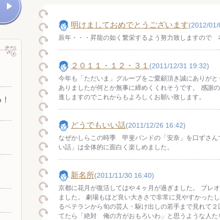
明けましておめでとうございます
(2012/01/
辰年・・・昇龍の如く繁栄するよう努力致しますので 
２０１１・１２・３１
(2011/12/31 19:32)
今年も「ただいま」グループをご愛顧頂き誠にありがと
ありましたが何とか無事に締めくくれそうです。 感謝
進しますのでこれからもよろしくお願い致します。
どうでもいい話
(2011/12/26 16:42)
なぜかしらこの時季 甲斐バンドの「安奈」を口ずさん
い話」は全体的に面白く楽しめました。
新名所
(2011/11/30 16:40)
京都に花月が復活してはや４ヶ月が過ぎました。 プレ
ました。 劇場もほど良い大きさで非常に見やすかったし
るベテランから旬の芸人・駆け出しの若手まで見れて２
てたら「絶対 俺の方がおもろいわ」と思うような人た