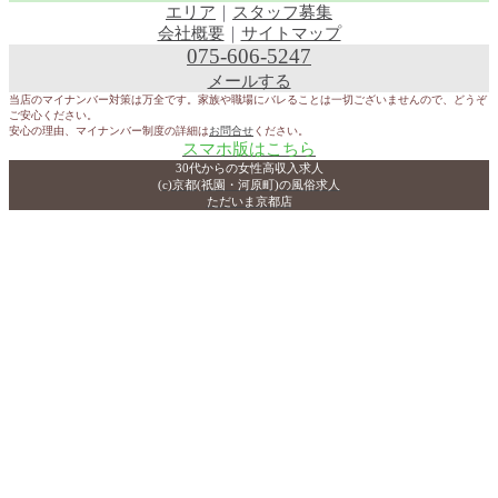
エリア
｜
スタッフ募集
会社概要
｜
サイトマップ
075-606-5247
メールする
当店のマイナンバー対策は万全です。家族や職場にバレることは一切ございませんので、どうぞ
ご安心ください。
安心の理由、マイナンバー制度の詳細は
お問合せ
ください。
スマホ版はこちら
30代からの女性高収入求人
(c)京都(祇園・河原町)の風俗求人
ただいま京都店