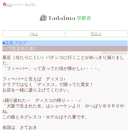
TOP
>
ブログ一覧(店長)
Q&A
問合せ
■店長ブログ
○○で生まれた女♪
[2013/10/24]20:07
最近（当たりにくい）パチンコに行くことがめっきり減りまし
た。
「フィーバー」って言ってた頃が懐かしい・・・。
フィーバーと言えば ディスコ♪
クラブではなく「ディスコ」で踊ってた貴女！
お店を一緒に盛り上げてください。
♪踊り疲れた～ ディスコの帰り～・・♪
「大阪で生まれた女」はショーケンより やっぱりＢＯＲＯや
ね。
この曲とネグレスコ・ホテルは十八番です。
余談は さておき