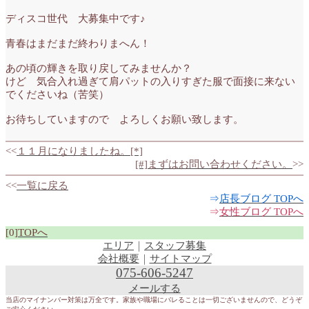
ディスコ世代 大募集中です♪
青春はまだまだ終わりまへん！
あの頃の輝きを取り戻してみませんか？
けど 気合入れ過ぎて肩パットの入りすぎた服で面接に来ない
でくださいね（苦笑）
お待ちしていますので よろしくお願い致します。
<<
１１月になりましたね。[*]
[#]まずはお問い合わせください。
>>
<<
一覧に戻る
⇒
店長ブログ TOPへ
⇒
女性ブログ TOPへ
[0]
TOPへ
エリア
｜
スタッフ募集
会社概要
｜
サイトマップ
075-606-5247
メールする
当店のマイナンバー対策は万全です。家族や職場にバレることは一切ございませんので、どうぞ