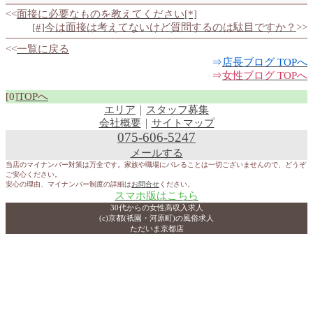
<<
面接に必要なものを教えてください[*]
[#]今は面接は考えてないけど質問するのは駄目ですか？
>>
<<
一覧に戻る
⇒
店長ブログ TOPへ
⇒
女性ブログ TOPへ
[0]
TOPへ
エリア
｜
スタッフ募集
会社概要
｜
サイトマップ
075-606-5247
メールする
当店のマイナンバー対策は万全です。家族や職場にバレることは一切ございませんので、どうぞ
ご安心ください。
安心の理由、マイナンバー制度の詳細は
お問合せ
ください。
スマホ版はこちら
30代からの女性高収入求人
(c)京都(祇園・河原町)の風俗求人
ただいま京都店