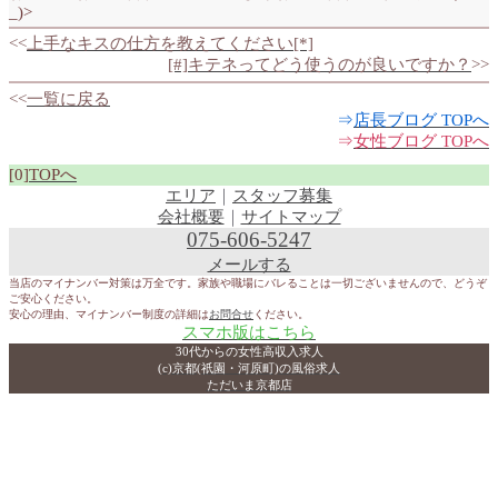
_)>
<<
上手なキスの仕方を教えてください[*]
[#]キテネってどう使うのが良いですか？
>>
<<
一覧に戻る
⇒
店長ブログ TOPへ
⇒
女性ブログ TOPへ
[0]
TOPへ
エリア
｜
スタッフ募集
会社概要
｜
サイトマップ
075-606-5247
メールする
当店のマイナンバー対策は万全です。家族や職場にバレることは一切ございませんので、どうぞ
ご安心ください。
安心の理由、マイナンバー制度の詳細は
お問合せ
ください。
スマホ版はこちら
30代からの女性高収入求人
(c)京都(祇園・河原町)の風俗求人
ただいま京都店