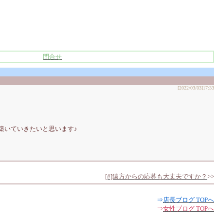
問合せ
[2022/03/03]17:33
築いていきたいと思います♪
[#]遠方からの応募も大丈夫ですか？
>>
⇒
店長ブログ TOPへ
⇒
女性ブログ TOPへ