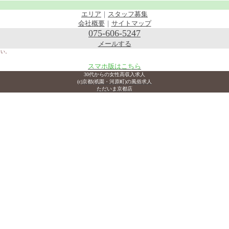
エリア
｜
スタッフ募集
会社概要
｜
サイトマップ
075-606-5247
メールする
さい。
スマホ版はこちら
30代からの女性高収入求人
(c)京都(祇園・河原町)の風俗求人
ただいま京都店