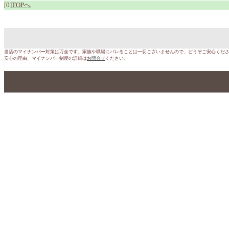
[0]
TOPへ
当店のマイナンバー対策は万全です。家族や職場にバレることは一切ございませんので、どうぞご安心くだ
安心の理由、マイナンバー制度の詳細は
お問合せ
ください。