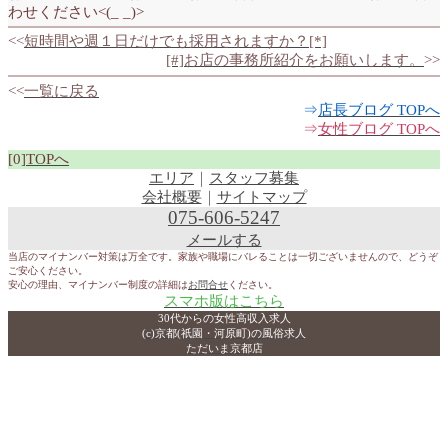
わせください<(_ _)>
<<
短時間や週１日だけでも採用されますか？[*]
[#]お店の事務所紹介をお願いします。
>>
<<
一覧に戻る
⇒
店長ブログ TOPへ
⇒
女性ブログ TOPへ
[0]
TOPへ
エリア
｜
スタッフ募集
会社概要
｜
サイトマップ
075-606-5247
メールする
当店のマイナンバー対策は万全です。家族や職場にバレることは一切ございませんので、どうぞ
ご安心ください。
安心の理由、マイナンバー制度の詳細は
お問合せ
ください。
スマホ版はこちら
30代からの女性高収入求人
(c)京都(祇園・河原町)の風俗求人
ただいま京都店