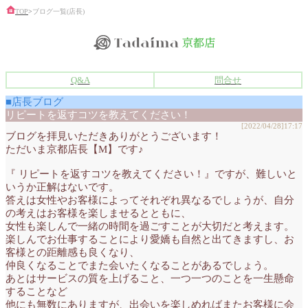
TOP
>
ブログ一覧(店長)
Q&A
問合せ
■店長ブログ
リピートを返すコツを教えてください！
[2022/04/28]17:17
ブログを拝見いただきありがとうございます！
ただいま京都店長【M】です♪
『 リピートを返すコツを教えてください！』ですが、難しいと
いうか正解はないです。
答えは女性やお客様によってそれぞれ異なるでしょうが、自分
の考えはお客様を楽しませるとともに、
女性も楽しんで一緒の時間を過ごすことが大切だと考えます。
楽しんでお仕事することにより愛嬌も自然と出てきますし、お
客様との距離感も良くなり、
仲良くなることでまた会いたくなることがあるでしょう。
あとはサービスの質を上げること、一つ一つのことを一生懸命
することなど
他にも無数にありますが、出会いを楽しめればまたお客様に会