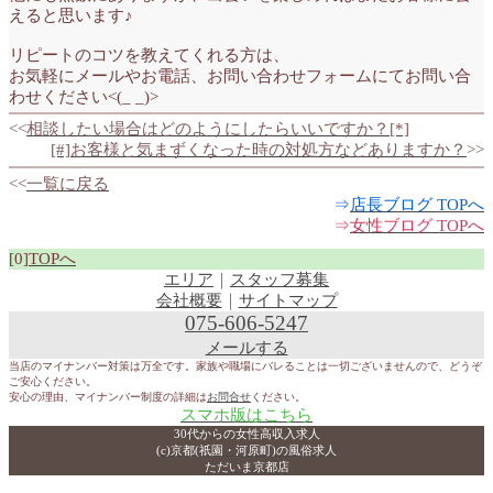
えると思います♪
リピートのコツを教えてくれる方は、
お気軽にメールやお電話、お問い合わせフォームにてお問い合
わせください<(_ _)>
<<
相談したい場合はどのようにしたらいいですか？[*]
[#]お客様と気まずくなった時の対処方などありますか？
>>
<<
一覧に戻る
⇒
店長ブログ TOPへ
⇒
女性ブログ TOPへ
[0]
TOPへ
エリア
｜
スタッフ募集
会社概要
｜
サイトマップ
075-606-5247
メールする
当店のマイナンバー対策は万全です。家族や職場にバレることは一切ございませんので、どうぞ
ご安心ください。
安心の理由、マイナンバー制度の詳細は
お問合せ
ください。
スマホ版はこちら
30代からの女性高収入求人
(c)京都(祇園・河原町)の風俗求人
ただいま京都店