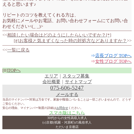
えると思います♪
リピートのコツを教えてくれる方は、
お気軽にメールやお電話、お問い合わせフォームにてお問い合
わせください<(_ _)>
<<
相談したい場合はどのようにしたらいいですか？[*]
[#]お客様と気まずくなった時の対処方などありますか？
>>
<<
一覧に戻る
⇒
店長ブログ TOPへ
⇒
女性ブログ TOPへ
[0]
TOPへ
エリア
｜
スタッフ募集
会社概要
｜
サイトマップ
075-606-5247
メールする
当店のマイナンバー対策は万全です。家族や職場にバレることは一切ございませんので、どうぞ
ご安心ください。
安心の理由、マイナンバー制度の詳細は
お問合せ
ください。
スマホ版はこちら
30代からの女性高収入求人
(c)京都(祇園・河原町)の風俗求人
ただいま京都店