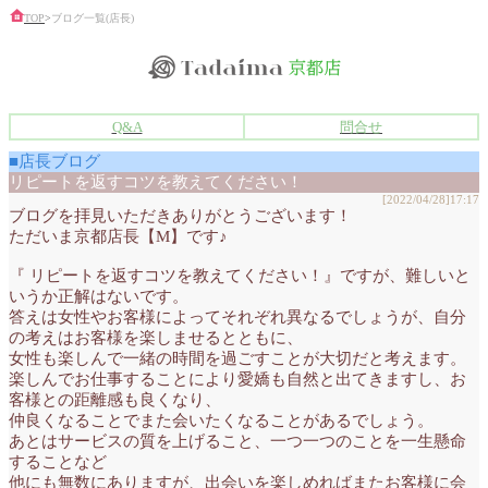
TOP
>
ブログ一覧(店長)
Q&A
問合せ
■店長ブログ
リピートを返すコツを教えてください！
[2022/04/28]17:17
ブログを拝見いただきありがとうございます！
ただいま京都店長【M】です♪
『 リピートを返すコツを教えてください！』ですが、難しいと
いうか正解はないです。
答えは女性やお客様によってそれぞれ異なるでしょうが、自分
の考えはお客様を楽しませるとともに、
女性も楽しんで一緒の時間を過ごすことが大切だと考えます。
楽しんでお仕事することにより愛嬌も自然と出てきますし、お
客様との距離感も良くなり、
仲良くなることでまた会いたくなることがあるでしょう。
あとはサービスの質を上げること、一つ一つのことを一生懸命
することなど
他にも無数にありますが、出会いを楽しめればまたお客様に会