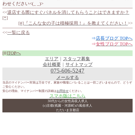
わせください<(_ _)>
<<
退店する際にすぐパネルを消してもらうことはできますか？
[*]
[#]『こんな女の子は積極採用！』を教えてください！
>>
<<
一覧に戻る
⇒
店長ブログ TOPへ
⇒
女性ブログ TOPへ
[0]
TOPへ
エリア
｜
スタッフ募集
会社概要
｜
サイトマップ
075-606-5247
メールする
当店のマイナンバー対策は万全です。家族や職場にバレることは一切ございませんので、どうぞ
ご安心ください。
安心の理由、マイナンバー制度の詳細は
お問合せ
ください。
スマホ版はこちら
30代からの女性高収入求人
(c)京都(祇園・河原町)の風俗求人
ただいま京都店