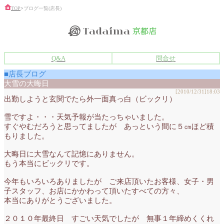
TOP
>
ブログ一覧(店長)
Q&A
問合せ
■店長ブログ
大雪の大晦日
[2010/12/31]18:03
出勤しようと玄関でたら外一面真っ白（ビックリ）
雪ですよ・・・天気予報が当たっちゃいました。
すぐやむだろうと思ってましたが あっという間に５㎝ほど積
もりました。
大晦日に大雪なんて記憶にありません。
もう本当にビックリです。
今年もいろいろありましたが ご来店頂いたお客様、女子・男
子スタッフ、お店にかかわって頂いたすべての方々、
本当にありがとうございました。
２０１０年最終日 すごい天気でしたが 無事１年締めくくれ