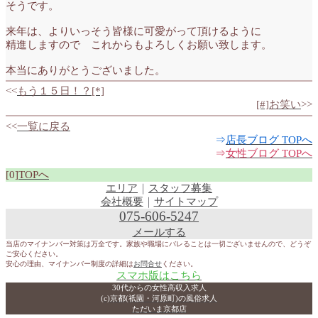
そうです。
来年は、よりいっそう皆様に可愛がって頂けるように
精進しますので これからもよろしくお願い致します。
本当にありがとうございました。
<<
もう１５日！？[*]
[#]お笑い
>>
<<
一覧に戻る
⇒
店長ブログ TOPへ
⇒
女性ブログ TOPへ
[0]
TOPへ
エリア
｜
スタッフ募集
会社概要
｜
サイトマップ
075-606-5247
メールする
当店のマイナンバー対策は万全です。家族や職場にバレることは一切ございませんので、どうぞ
ご安心ください。
安心の理由、マイナンバー制度の詳細は
お問合せ
ください。
スマホ版はこちら
30代からの女性高収入求人
(c)京都(祇園・河原町)の風俗求人
ただいま京都店