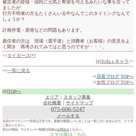
被災者の皆様・国民に元気と希望を与えるみたいな事を言って
ましたが
行方不明者の方もたくさんいる中なんでこのタイミングなんで
しょうか？
計画停電・原発などの問題もあります。
責任者の方は 現場（選手達）と消費者（お客様）の意見をよ
く聞き 再考されてみてはと思うのですが・・・。
<<
タイガース[*]
[#]おねぇキャラ
>>
<<
一覧に戻る
⇒
店長ブログ TOPへ
⇒
女性ブログ TOPへ
[0]
TOPへ
エリア
｜
スタッフ募集
会社概要
｜
サイトマップ
075-606-5247
メールする
当店のマイナンバー対策は万全です。家族や職場にバレることは一切ございませんので、どうぞ
ご安心ください。
安心の理由、マイナンバー制度の詳細は
お問合せ
ください。
スマホ版はこちら