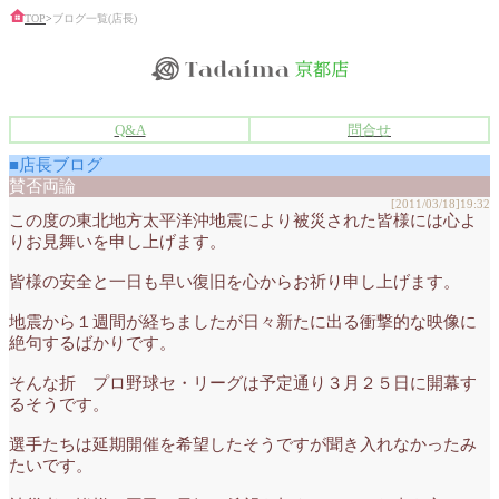
TOP
>
ブログ一覧(店長)
Q&A
問合せ
■店長ブログ
賛否両論
[2011/03/18]19:32
この度の東北地方太平洋沖地震により被災された皆様には心よ
りお見舞いを申し上げます。
皆様の安全と一日も早い復旧を心からお祈り申し上げます。
地震から１週間が経ちましたが日々新たに出る衝撃的な映像に
絶句するばかりです。
そんな折 プロ野球セ・リーグは予定通り３月２５日に開幕す
るそうです。
選手たちは延期開催を希望したそうですが聞き入れなかったみ
たいです。