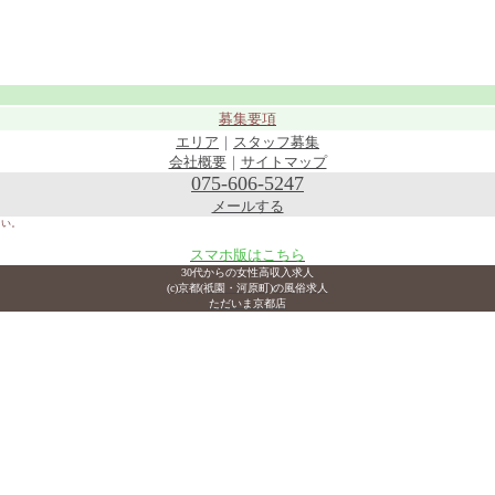
募集要項
エリア
｜
スタッフ募集
会社概要
｜
サイトマップ
075-606-5247
メールする
さい。
スマホ版はこちら
30代からの女性高収入求人
(c)京都(祇園・河原町)の風俗求人
ただいま京都店