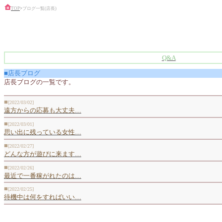
TOP
>
ブログ一覧(店長)
Q&A
■店長ブログ
店長ブログの一覧です。
■
[2022/03/02]
遠方からの応募も大丈夫…
■
[2022/03/01]
思い出に残っている女性…
■
[2022/02/27]
どんな方が遊びに来ます…
■
[2022/02/26]
最近で一番稼がれたのは…
■
[2022/02/25]
待機中は何をすればいい…