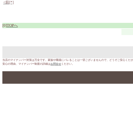
<前[*]
[0]
TOPへ
当店のマイナンバー対策は万全です。家族や職場にバレることは一切ございませんので、どうぞご安心くだ
安心の理由、マイナンバー制度の詳細は
お問合せ
ください。