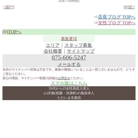
[126～131件目]
<前[*]
[#]次>
⇒
店長ブログ TOPへ
⇒
女性ブログ TOPへ
[0]
TOPへ
募集要項
エリア
｜
スタッフ募集
会社概要
｜
サイトマップ
075-606-5247
メールする
当店のマイナンバー対策は万全です。家族や職場にバレることは一切ございませんので、どうぞ
ご安心ください。
安心の理由、マイナンバー制度の詳細は
お問合せ
ください。
スマホ版はこちら
30代からの女性高収入求人
(c)京都(祇園・河原町)の風俗求人
ただいま京都店