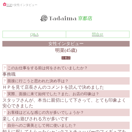
TOP
>
女性インタビュー
Q&A
問合せ
女性インタビュー
明菜(45歳)
京都店
?
このお仕事をする前は何をされていましたか？
事務職
?
面接に行こうと思われた決め手は？
ＨＰを見て店長さんのコメントを読んで決めました
?
実際、面接に来て如何でした？また、お店の印象は？
スタッフさんが、本当に親切にして下さって、とても印象よく
安心できました
?
お客様はどんな感じの方が多いでしょうか？
楽しくお遊びされる方が多いです
?
自分へのご褒美として何に使いました？
知人に探してもらったシャンクスとチョッパーのフィギュアを