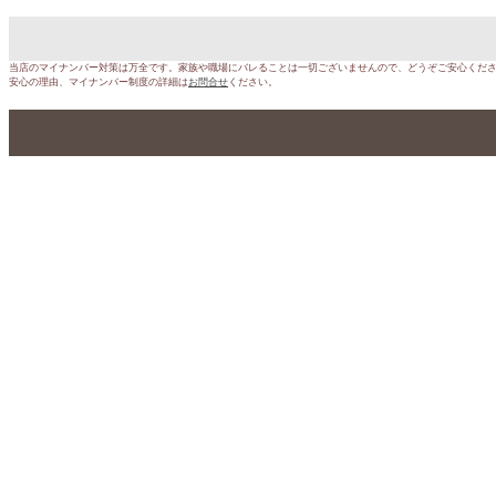
当店のマイナンバー対策は万全です。家族や職場にバレることは一切ございませんので、どうぞご安心くだ
安心の理由、マイナンバー制度の詳細は
お問合せ
ください。