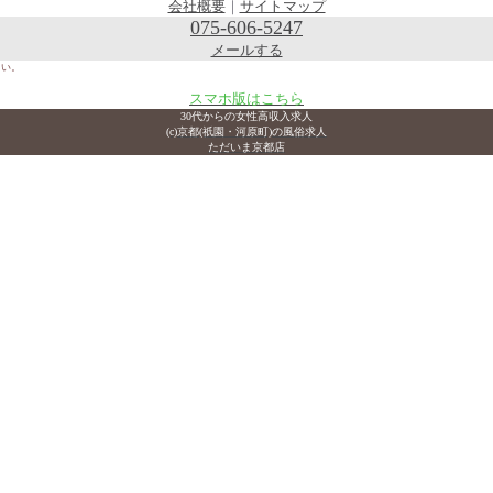
会社概要
｜
サイトマップ
075-606-5247
メールする
さい。
スマホ版はこちら
30代からの女性高収入求人
(c)京都(祇園・河原町)の風俗求人
ただいま京都店