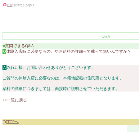
TOP
>
質問できるQ&A
Q&A
■
質問できるQ&A
Ｑ
体験入店時に必要なもの。やお給料の詳細って載って無いんですか？
Ａ
みれい様、お問い合わせありがとうございます。
ご質問の体験入店に必要なのは、本籍地記載の住民票となります。
給料の詳細につきましては、面接時に説明させていただきます。
<<一覧に戻る
[0]
TOPへ