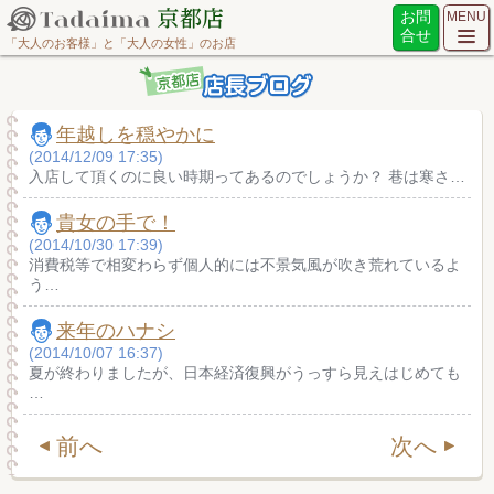
お問
MENU
合せ
「大人のお客様」と「大人の女性」のお店
年越しを穏やかに
(2014/12/09 17:35)
入店して頂くのに良い時期ってあるのでしょうか？ 巷は寒さ…
貴女の手で！
(2014/10/30 17:39)
消費税等で相変わらず個人的には不景気風が吹き荒れているよ
う…
来年のハナシ
(2014/10/07 16:37)
夏が終わりましたが、日本経済復興がうっすら見えはじめても
…
前へ
次へ